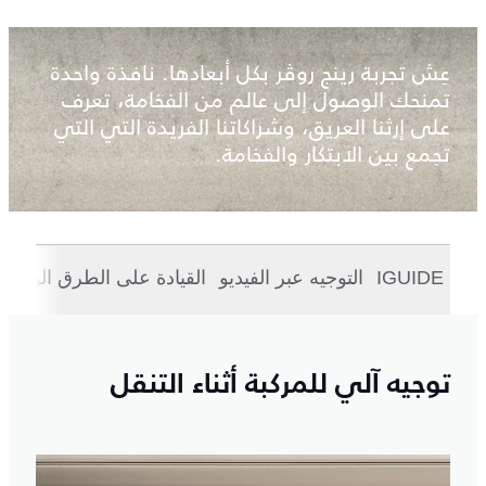
عِش تجربة رينج روڤر بكل أبعادها. نافذة واحدة
تمنحك الوصول إلى عالم من الفخامة، تعرف
على إرثنا العريق، وشراكاتنا الفريدة التي التي
تجمع بين الابتكار والفخامة.
IGUIDE
التوجيه عبر الفيديو
القيادة على الطرق الوعرة
توجيه آلي للمركبة أثناء التنقل