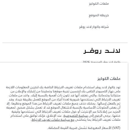
ملفات الكوكيز
خريطة الموقع
شركة جاكوار لاند روڤر
جاكوار لاند روڨر المحدودة: 2026
السعودية, محمد يوسف ناغي للسيارات
تعكس الأوزان المذكورة مواصفات السيارة القياسية. سوف تؤثر الإكسسوارات وغيرها من
ملفات الكوكيز
العناصر المثبتة بعد نقطة التصنيع في الحمولة. تأكد من عدم تجاوز الوزن الإجمالي للسيارة
والحد الأقصى لأحمال المحور عند تحميل السيارة بالإكسسوارات والركاب والسوائل والوقود
تود جاكوار لاند روڤر استخدام ملفات تعريف الارتباط الخاصة بك لتخزين المعلومات اللازمة
والحمولة.
على جهاز الكمبيوتر الخاص بك لتحسين تجربة موقعنا وتمكيننا من إخبارك والإعلان عن
منتجاتنا وخدماتنا، والتي نعتقد أنها قد تكون ذات أهمية بالنسبة إليك. واحد من ملفات
تعريف الارتباط التي نستخدمها ضرورية لعدة أجزاء من الموقع للعمل بطريقة جيدة، وقد
المعلومات والمواصفات والأسعار والألوان المذكورة على هذا الموقع قد تختلف من بلد إلى
تم بالفعل إرسالها. يمكنك حذف جميع ملفات تعريف الارتباط من هذا الموقع وحظرها، إلا
آخر، كما أنّها قد تتغير بدون إشعار مسبق. الرجاء التواصل مع وكيلنا المحلي للتأكد من توفّرها
أن بعض المكونات الأساسية بالنسبة لاشتغال الموقع قد لا تعمل بشكل صحيح. لمعرفة
والتحقق من الأسعار.
المزيد عن إعلاناتنا عبر الإنترنت أو حول ملفات تعريف الارتباط التي نستخدمها وكيفية
حذفها، يرجى الرجوع إلى
سياسة الخصوصية
. عند الإغلاق، فإنك توافق على استخدام
إن النقص العالمي في أشباه الموصلات يؤثر حاليًا
ملاحظة مهمة حول الصور والمواصفات.
ملفات تعريف الارتباط بما يتماشى
مع سياسة ملفات تعريف الارتباط
.
في مواصفات تصميم السيارات وتوفر الخيارات وتوقيتات التصاميم. هذا ظرف ديناميكي
للغاية، ونتيجة لذلك، قد لا تمثّل الصور المستخدَمة ضمن موقع الويب حاليًا المواصفات الحالية
بالكامل بالنسبة إلى الميزات والخيارات والحلية ومجموعات الألوان. يرجى استشارة وكيلك الذي
(VAT) الأسعار المعروضة تشمل ضريبة القيمة المضافة.