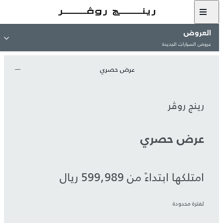
العروض
عروض السيارات الجديدة
عرض حصري
رينج روڤر
عرض حصري
امتلكها ابتداءً من 599,989 ريال
لفترة محدودة