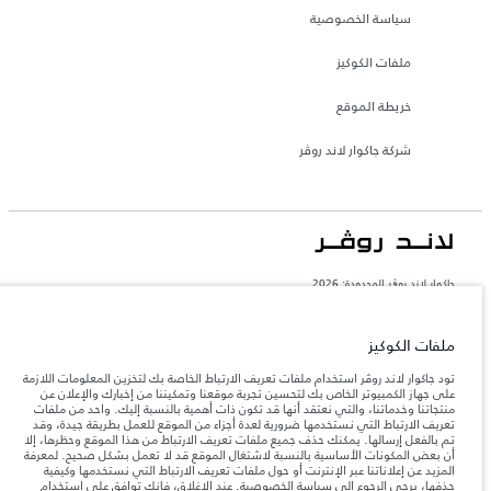
سياسة الخصوصية
ملفات الكوكيز
خريطة الموقع
شركة جاكوار لاند روڤر
جاكوار لاند روڨر المحدودة: 2026
السعودية, محمد يوسف ناغي للسيارات
تعكس الأوزان المذكورة مواصفات السيارة القياسية. سوف تؤثر الإكسسوارات وغيرها من
ملفات الكوكيز
العناصر المثبتة بعد نقطة التصنيع في الحمولة. تأكد من عدم تجاوز الوزن الإجمالي للسيارة
والحد الأقصى لأحمال المحور عند تحميل السيارة بالإكسسوارات والركاب والسوائل والوقود
تود جاكوار لاند روڤر استخدام ملفات تعريف الارتباط الخاصة بك لتخزين المعلومات اللازمة
والحمولة.
على جهاز الكمبيوتر الخاص بك لتحسين تجربة موقعنا وتمكيننا من إخبارك والإعلان عن
منتجاتنا وخدماتنا، والتي نعتقد أنها قد تكون ذات أهمية بالنسبة إليك. واحد من ملفات
تعريف الارتباط التي نستخدمها ضرورية لعدة أجزاء من الموقع للعمل بطريقة جيدة، وقد
المعلومات والمواصفات والأسعار والألوان المذكورة على هذا الموقع قد تختلف من بلد إلى
تم بالفعل إرسالها. يمكنك حذف جميع ملفات تعريف الارتباط من هذا الموقع وحظرها، إلا
آخر، كما أنّها قد تتغير بدون إشعار مسبق. الرجاء التواصل مع وكيلنا المحلي للتأكد من توفّرها
أن بعض المكونات الأساسية بالنسبة لاشتغال الموقع قد لا تعمل بشكل صحيح. لمعرفة
والتحقق من الأسعار.
المزيد عن إعلاناتنا عبر الإنترنت أو حول ملفات تعريف الارتباط التي نستخدمها وكيفية
إن النقص العالمي في أشباه الموصلات يؤثر حاليًا
حذفها، يرجى الرجوع إلى
سياسة الخصوصية
. عند الإغلاق، فإنك توافق على استخدام
ملاحظة مهمة حول الصور والمواصفات.