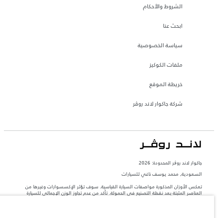
الشروط والأحكام
ابحث عنا
سياسة الخصوصية
ملفات الكوكيز
خريطة الموقع
شركة جاكوار لاند روڤر
جاكوار لاند روڨر المحدودة: 2026
السعودية, محمد يوسف ناغي للسيارات
تعكس الأوزان المذكورة مواصفات السيارة القياسية. سوف تؤثر الإكسسوارات وغيرها من
العناصر المثبتة بعد نقطة التصنيع في الحمولة. تأكد من عدم تجاوز الوزن الإجمالي للسيارة
والحد الأقصى لأحمال المحور عند تحميل السيارة بالإكسسوارات والركاب والسوائل والوقود
والحمولة.