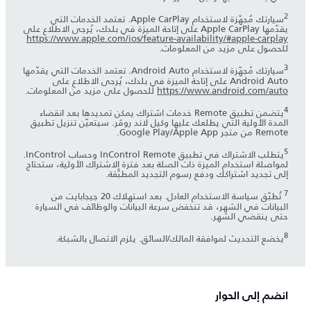
سيارتك مُجهّزة لاستخدام Apple CarPlay. تعتمد الخدمات التي
يقدّمها Apple CarPlay على إتاحة الميزة في بلدك، يُرجى الاطلاع على
https://www.apple.com/ios/feature-availability/#apple-carplay
للحصول على مزيد من المعلومات.
سيارتك مُجهّزة لاستخدام Android Auto. تعتمد الخدمات التي يقدّمها
Android Auto على إتاحة الميزة في بلدك، يُرجى الاطلاع على
https://www.android.com/auto
للحصول على مزيد من المعلومات.
يتضمن تطبيق Remote خدمات اشتراك يمكن تمديدها بعد انقضاء
المدة الأولية التي يطلعك عليها وكيل لاند روڤر. سيتعيّن تنزيل تطبيق
Remote من متجر Apple App‏/Google Play.
يتطلب الاشتراك في تطبيق InControl Remote وحساب InControl.
لمواصلة استخدام الميزة ذات الصلة بعد فترة الاشتراك الأولية، ستحتاج
إلى تجديد اشتراكك ودفع رسوم التجديد المطبَّقة.
تُطبّق سياسة الاستخدام العادل. بعد استهلاك 20 جيجابايت من
البيانات في الشهر، قد تنخفض سرعة البيانات والوظائف في السيارة
حتى ينقضي الشهر.
يخضع التحديث لموافقة المالك/السائق. يلزم الاتصال بالشبكة.
انضم إلى الحوار