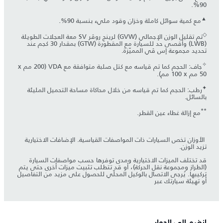
90%.
▲
مع كمية سوائل كاملة وخزان وقود مليء بنسبة 90%.
◇
تم تقليل الوزن الإجمالي (GVW) لرينج روڤر SV معة العجلات الطويلة
(LWB) وأقصى حد للسيارة مع المقطورة (GTW) بمقدار 30 كجم عند
تحديد مجموعة إس ڤي المميّزة.
✧
جاف: الحجم كما تم قياسه مع كتل صلبة متوافقة مع VDA (‏200 مم x
✦
رطب: الحجم كما تم قياسه من خلال محاكاة مساحة التحميل المليئة
بالسائل.
**
مع إزالة غطاء عين القطر.
​ الأوزان تخص السيارات ذات المواصفات القياسية. الإضافات الاختيارية
تزيد الوزن.
قد تختلف الميزات الاختيارية ومدى توفرها حسب مواصفات السيارة
(الطراز ومجموعة نقل الحركة)، أو قد تتطلب تثبيت ميزات أخرى حتى يتم
تركيبها. يُرجى الاتصال بالوكيل المحلّي للحصول على مزيد من التفاصيل
أو تهيئة سيارتك عبر
انضم إلى الحوار