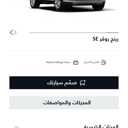
رينج روڤر SE
إ
البنزين/الديزل
سيارة كهربائية وهجينة
صمّم سيارتك
المحركات والمواصفات
الميزات الرئيسية