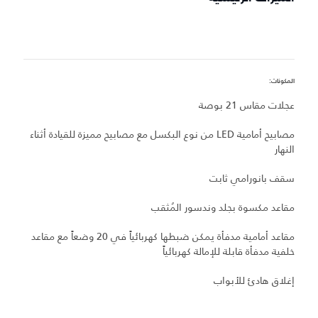
المكونات:
ميز
عجلات مقاس 21 بوصة
ع
مصابيح أمامية LED من نوع البكسل مع مصابيح مميزة للقيادة أثناء
س
النهار
م
سقف بانورامي ثابت
مقاعد مكسوة بجلد وندسور المُثقب
م
مقاعد أمامية مدفأة يمكن ضبطها كهربائياً في 20 وضعاً مع مقاعد
د
خلفية مدفأة قابلة للإمالة كهربائياً
إغلاق هادئ للأبواب