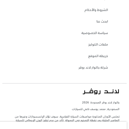
الشروط والأحكام
ابحث عنا
سياسة الخصوصية
ملفات الكوكيز
خريطة الموقع
شركة جاكوار لاند روڤر
جاكوار لاند روڨر المحدودة: 2026
السعودية, محمد يوسف ناغي للسيارات
تعكس الأوزان المذكورة مواصفات السيارة القياسية. سوف تؤثر الإكسسوارات وغيرها من
العناصر المثبتة بعد نقطة التصنيع في الحمولة. تأكد من عدم تجاوز الوزن الإجمالي للسيارة
والحد الأقصى لأحمال المحور عند تحميل السيارة بالإكسسوارات والركاب والسوائل والوقود
والحمولة.