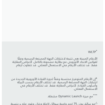
*
WLTP
الأرقام المبينة هي نتيجة لاختبارات الجهة المصنعة الرسمية وفقًا
لقوانين الاتحاد الأوروبي مع بطارية مشحونة بالكامل. لأغراض المقارنة
فقط. قد تختلف الأرقام في الاستعمال الفعلي. قد تتفاوت أرقام
±
إن الأرقام المتوفرة محتسبة وفقاً لدورة القيادة الأوروبية الجديدة من
اختبارات الجهة المصنّعة الرسمية. قد تختلف الأرقام بحسب البيئة
وأسلوب القيادة. لأغراض المقارنة فقط. قد تختلف الأرقام في
الاستعمال الفعلي.
***
مع ميزة Dynamic Launch مشغلة.
△
مع سائق بوزن 75 كجم وكمية سوائل كاملة وخزان وقود مليء بنسبة